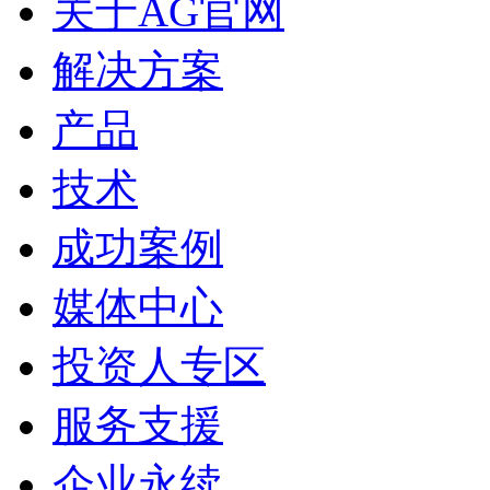
关于AG官网
解决方案
产品
技术
成功案例
媒体中心
投资人专区
服务支援
企业永续