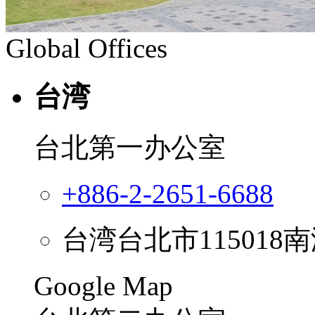
Global Offices
台湾
台北第一办公室
+886-2-2651-6688
台湾台北市115018
Google Map