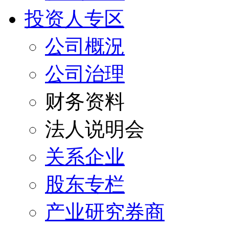
投资人专区
公司概況
公司治理
财务资料
法人说明会
关系企业
股东专栏
产业研究券商