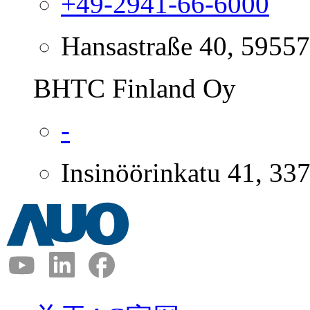
+49-2941-66-6000
Hansastraße 40, 59557
BHTC Finland Oy
-
Insinöörinkatu 41, 33