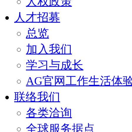
人权政策
人才招募
总览
加入我们
学习与成长
AG官网工作生活体
联络我们
各类洽询
全球服务据点