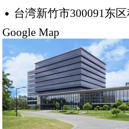
台湾新竹市300091
Google Map