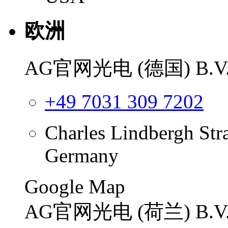
欧洲
AG官网光电 (德国) B.V
+49 7031 309 7202
Charles Lindbergh Str
Germany
Google Map
AG官网光电 (荷兰) B.V