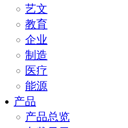
艺文
教育
企业
制造
医疗
能源
产品
产品总览