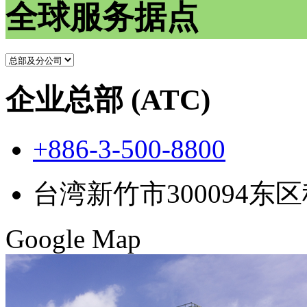
全球服务据点
企业总部 (ATC)
+886-3-500-8800
台湾新竹市300094东
Google Map