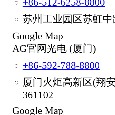
+86-512-6258-8800
苏州工业园区苏虹中路39
Google Map
AG官网光电 (厦门)
+86-592-788-8800
厦门火炬高新区(翔安)
361102
Google Map